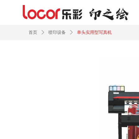
首页
ꄲ
喷印设备
ꄲ
单头实用型写真机