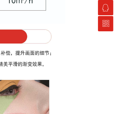
ꁗ
13577158533
ꀥ
QQ客服
微信二维码