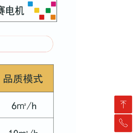
ꁸ
ꂅ
回到顶部